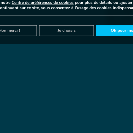
 notre
Centre de préférences de cookies
pour plus de détails ou ajuster
ontinuant sur ce site, vous consentez à l'usage des cookies indispens
Succombez 
découverte
rencontre 
Non merci !
Je choisis
Ok pour moi
longtemps 