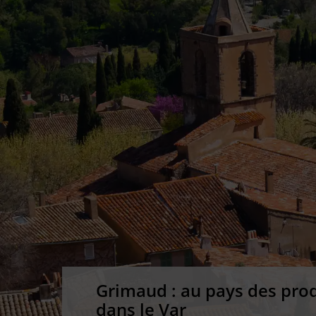
Grimaud : au pays des
prod
dans le Var