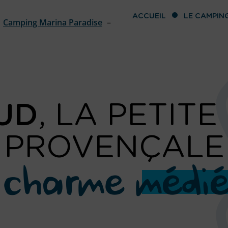
ACCUEIL
LE CAMPIN
Camping Marina Paradise
Camping proche de Grimaud
UD
, LA PETITE
PROVENÇALE
charme médié
U