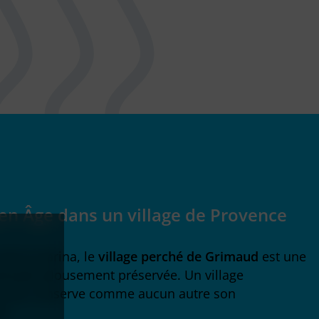
en Âge
dans un village de Provence
de la marina, le
village perché de Grimaud
est une
ençale jalousement préservée. Un village
ue qui conserve comme aucun autre son
é.