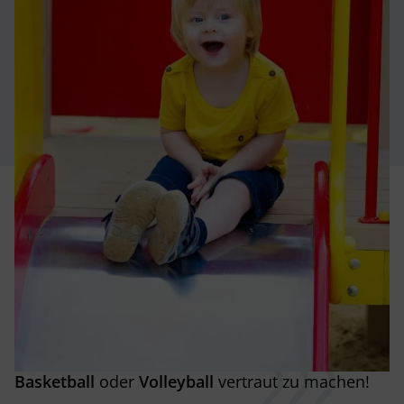
Zahlreiche Sportplätze
zum Trainieren
Sportler oder Sportlerinnen? Das Marina
Paradise ist Ihr Ziel, wenn Sie einen
Campingplatz mit Sportplätzen an der Azur Küste
suchen. Die Gelegenheit, sich mit
Tennis
,
Basketball
oder
Volleyball
vertraut zu machen!