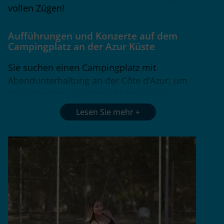
vollen Zügen!
Aufführungen und Konzerte
auf dem
Campingplatz an der Azur Küste
Sie suchen einen Campingplatz mit
Abendunterhaltung an der Côte d’Azur, um
Ihren
Kindern
und
Jugendlichen
einen
unvergesslichen Urlaub in diesem Sommer zu
Lesen Sie mehr
bieten? Mit einem qualitativ hochwertigen
Programm im Juli und August wird das Marina
Paradise Ihre
Abende
verschönern.
Genießen Sie
Aufführungen
und
Konzerte
,
ohne sich auf den Weg machen zu müssen!
Magie, Akrobatik, aktuelle Musik, Shows mit
Prominenten aus dem Reality-TV oder den 80er
Jahren: Familienunterhaltung, die Kinder- und